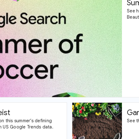
Sum
See h
Beaut
ist
Gar
on this summer’s defining
See t
n US Google Trends data.