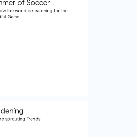
mer of Soccer
ow the world is searching for the
iful Game
dening
he sprouting Trends