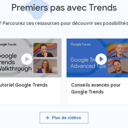
Premiers pas avec Trends
Parcourez ces ressources pour découvrir ses possibilités e
play_circle
play_circle
utoriel Google Trends
Conseils avancés pour
Google Trends
arrow_forward
Plus de vidéos